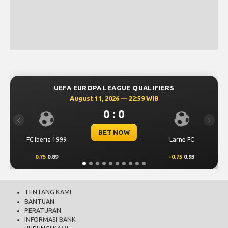
UEFA EUROPA LEAGUE QUALIFIERS
August 11, 2026 — 22:59 WIB
0 : 0
Previous
Next
BET NOW
FC Iberia 1999
Larne FC
0.75
0.89
-0.75
0.93
TENTANG KAMI
BANTUAN
PERATURAN
INFORMASI BANK