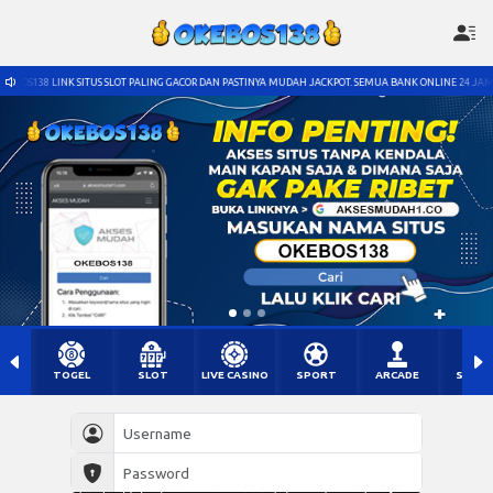
BOS138 LINK SITUS SLOT PALING GACOR DAN PASTINYA MUDAH JACKPOT. SEMUA BANK ONLINE 24 JAM TA
TOGEL
SLOT
LIVE CASINO
SPORT
ARCADE
SABU