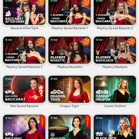
Baccarat After Dark
Playboy Speed Baccarat 1
Playboy Speed Baccarat 2
Playboy Speed Baccarat 3
Playboy Roulette
Playboy Blackjack
Max Speed Baccarat
Dragon Tiger
Casino Holdem