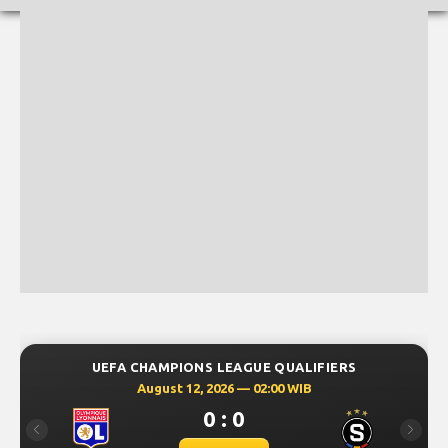
LEAGUE QUALIFIERS
E-FOOTBALL F24 INTERNAT
26 — 02:00 WIB
August 7, 2026 — 03
: 0
0 : 0
Previous
Next