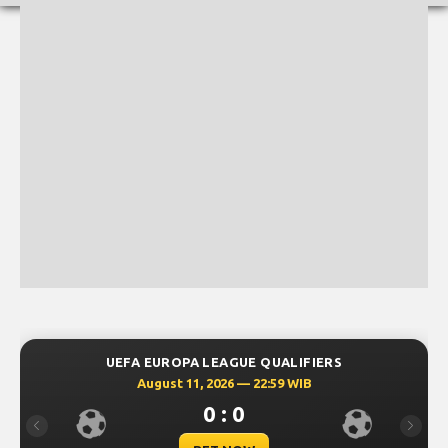
 EUROPA LEAGUE QUALIFIERS
S
ugust 11, 2026 — 22:59 WIB
August 
0 : 0
Previous
Next