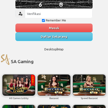
Remember Me
Masuk
Daftar Sekarang
Desktop
Wap
SA Gaming
All Games Lobby
Baccarat
Speed Baccarat