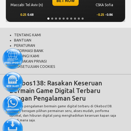
BET NOW
B
CSKA Sofia
PAOK
-0.25
-0.86
0.75
0.80
TENTANG KAMI
BANTUAN
PERATURAN
INFORMASI BANK
HUBUNGI KAMI
KEBIJAKAN PRIVASI
PERSETUJUAN COOKIES
Okebos138: Rasakan Keseruan
Bermain Game Digital Terbaru
dengan Pengalaman Seru
Temukan pengalaman bermain game digital terbaru di Okebos138.
Nikmati beragam pilihan permainan seru, akses mudah, performa
optimal, dan hiburan digital yang menghadirkan keseruan kapan saja
dan di mana saja.